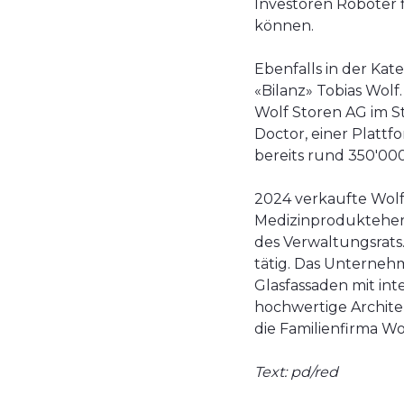
Investoren Roboter 
können.
Ebenfalls in der Kate
«Bilanz» Tobias Wolf
Wolf Storen AG im S
Doctor, einer Plattf
bereits rund 350'00
2024 verkaufte Wolf
Medizinproduktehers
des Verwaltungsrats.
tätig. Das Unterneh
Glasfassaden mit in
hochwertige Architek
die Familienfirma Wo
Text: pd/red