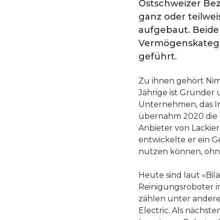
Ostschweizer Be
ganz oder teilwei
aufgebaut. Beide 
Vermögenskategor
geführt.
Zu ihnen gehört Nim
Jährige ist Gründe
Unternehmen, das In
übernahm 2020 die K.
Anbieter von Lackier
entwickelte er ein 
nutzen können, ohne
Heute sind laut «Bila
Reinigungsroboter i
zählen unter ander
Electric. Als nächste