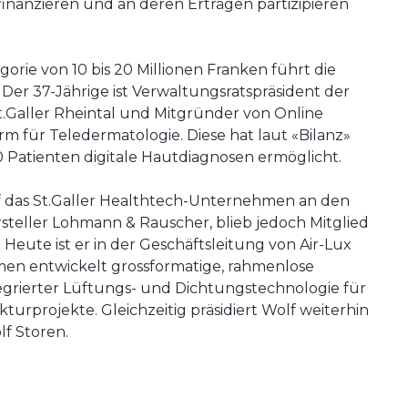
finanzieren und an deren Erträgen partizipieren
gorie von 10 bis 20 Millionen Franken führt die
. Der 37-Jährige ist Verwaltungsratspräsident der
t.Galler Rheintal und Mitgründer von Online
orm für Teledermatologie. Diese hat laut «Bilanz»
0 Patienten digitale Hautdiagnosen ermöglicht.
 das St.Galler Healthtech-Unternehmen an den
teller Lohmann & Rauscher, blieb jedoch Mitglied
 Heute ist er in der Geschäftsleitung von Air-Lux
men entwickelt grossformatige, rahmenlose
tegrierter Lüftungs- und Dichtungstechnologie für
turprojekte. Gleichzeitig präsidiert Wolf weiterhin
lf Storen.