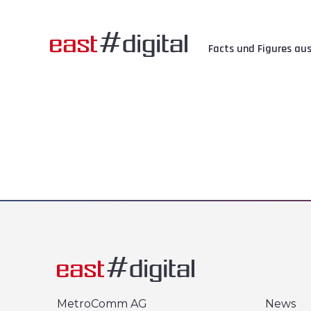
Facts und Figures aus
MetroComm AG
News